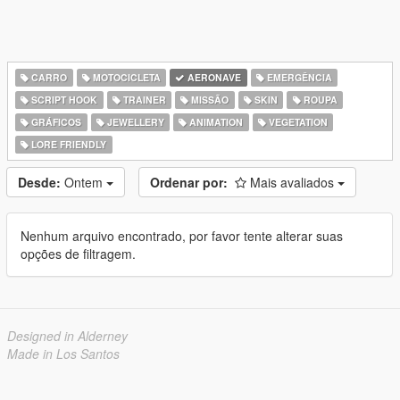
CARRO
MOTOCICLETA
AERONAVE
EMERGÊNCIA
SCRIPT HOOK
TRAINER
MISSÃO
SKIN
ROUPA
GRÁFICOS
JEWELLERY
ANIMATION
VEGETATION
LORE FRIENDLY
Desde:
Ontem
Ordenar por:
Mais avaliados
Nenhum arquivo encontrado, por favor tente alterar suas
opções de filtragem.
Designed in Alderney
Made in Los Santos