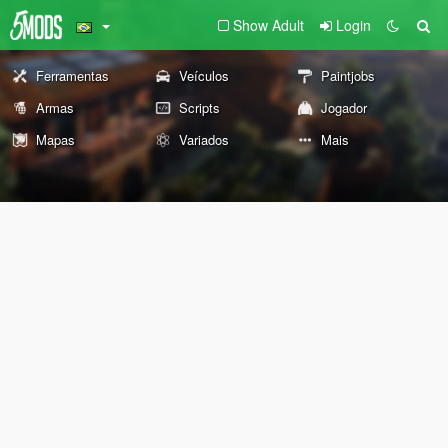
Show Adult
Login
Ferramentas
Veículos
Paintjobs
Armas
Scripts
Jogador
Mapas
Variados
Mais