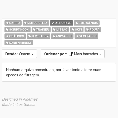
CARRO
MOTOCICLETA
AERONAVE
EMERGÊNCIA
SCRIPT HOOK
TRAINER
MISSÃO
SKIN
ROUPA
GRÁFICOS
JEWELLERY
ANIMATION
VEGETATION
LORE FRIENDLY
Desde:
Ontem
Ordenar por:
Mais baixados
Nenhum arquivo encontrado, por favor tente alterar suas
opções de filtragem.
Designed in Alderney
Made in Los Santos