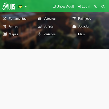
Show Adult
Login
Ferramentas
Veículos
Paintjobs
Armas
Scripts
Jogador
Mapas
Variados
Mais