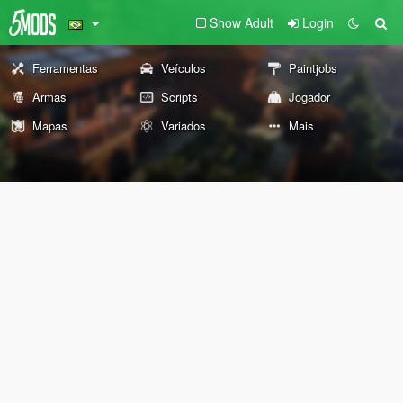
Show Adult
Login
Ferramentas
Veículos
Paintjobs
Armas
Scripts
Jogador
Mapas
Variados
Mais