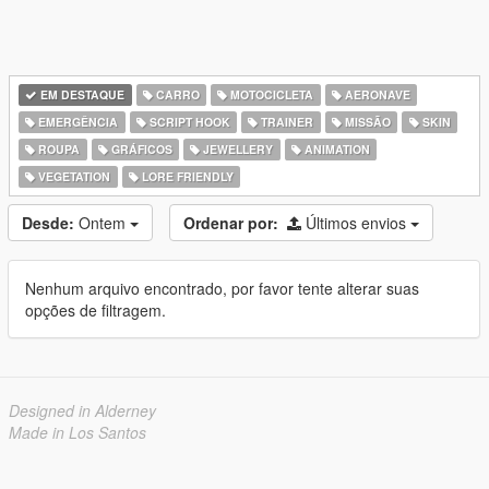
EM DESTAQUE
CARRO
MOTOCICLETA
AERONAVE
EMERGÊNCIA
SCRIPT HOOK
TRAINER
MISSÃO
SKIN
ROUPA
GRÁFICOS
JEWELLERY
ANIMATION
VEGETATION
LORE FRIENDLY
Desde:
Ontem
Ordenar por:
Últimos envios
Nenhum arquivo encontrado, por favor tente alterar suas
opções de filtragem.
Designed in Alderney
Made in Los Santos