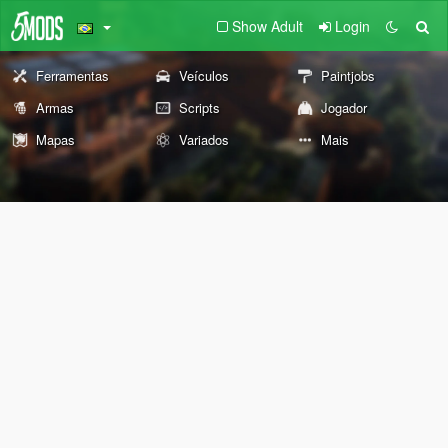
Show Adult
Login
Ferramentas
Veículos
Paintjobs
Armas
Scripts
Jogador
Mapas
Variados
Mais