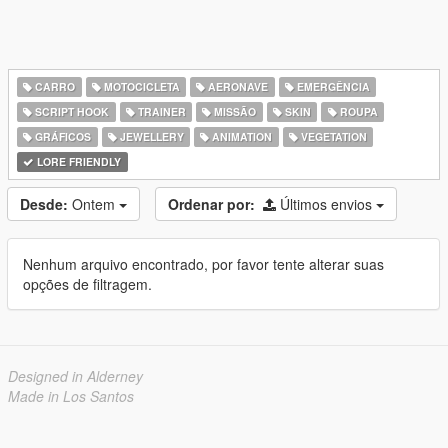
CARRO
MOTOCICLETA
AERONAVE
EMERGÊNCIA
SCRIPT HOOK
TRAINER
MISSÃO
SKIN
ROUPA
GRÁFICOS
JEWELLERY
ANIMATION
VEGETATION
LORE FRIENDLY
Desde:
Ontem
Ordenar por:
Últimos envios
Nenhum arquivo encontrado, por favor tente alterar suas
opções de filtragem.
Designed in Alderney
Made in Los Santos