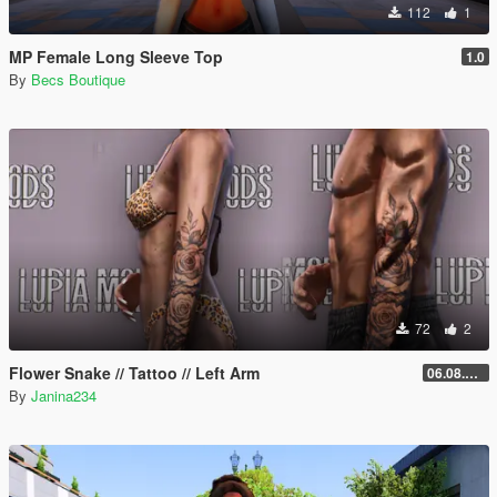
112
1
MP Female Long Sleeve Top
1.0
By
Becs Boutique
72
2
Flower Snake // Tattoo // Left Arm
06.08.2026
By
Janina234