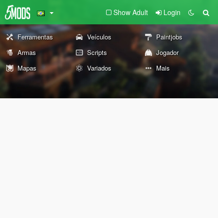
Show Adult
Login
Ferramentas
Veículos
Paintjobs
Armas
Scripts
Jogador
Mapas
Variados
Mais