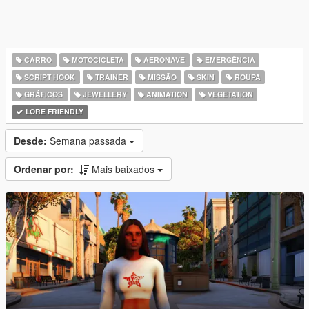
CARRO
MOTOCICLETA
AERONAVE
EMERGÊNCIA
SCRIPT HOOK
TRAINER
MISSÃO
SKIN
ROUPA
GRÁFICOS
JEWELLERY
ANIMATION
VEGETATION
LORE FRIENDLY
Desde:
Semana passada
Ordenar por:
Mais baixados