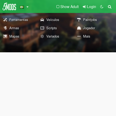
Show Adult
Login
Ferramentas
Veículos
Paintjobs
Armas
Scripts
Jogador
Mapas
Variados
Mais