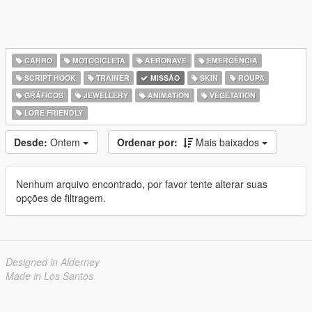
CARRO
MOTOCICLETA
AERONAVE
EMERGÊNCIA
SCRIPT HOOK
TRAINER
MISSÃO
SKIN
ROUPA
GRÁFICOS
JEWELLERY
ANIMATION
VEGETATION
LORE FRIENDLY
Desde:
Ontem
Ordenar por:
Mais baixados
Nenhum arquivo encontrado, por favor tente alterar suas
opções de filtragem.
Designed in Alderney
Made in Los Santos