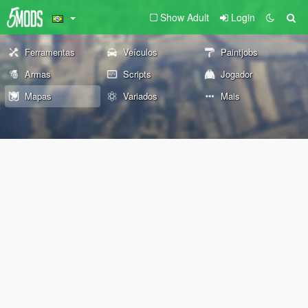
Show Adult
Login
Ferramentas
Veículos
Paintjobs
Armas
Scripts
Jogador
Mapas
Variados
Mais