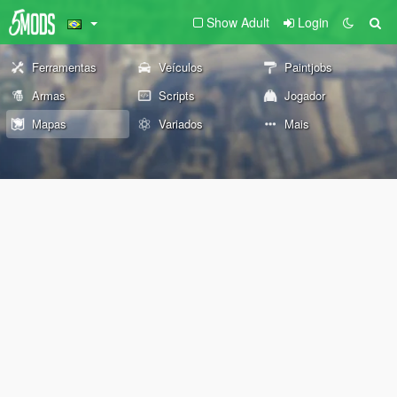
Show Adult
Login
Ferramentas
Veículos
Paintjobs
Armas
Scripts
Jogador
Mapas
Variados
Mais