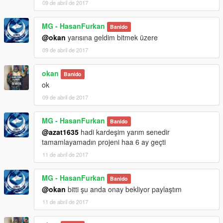
09 de abril de 2017
MG - HasanFurkan
Banido
@okan
yarısına geldim bitmek üzere
09 de abril de 2017
okan
Banido
ok
09 de abril de 2017
MG - HasanFurkan
Banido
@azat1635
hadi kardeşim yarım senedir
tamamlayamadın projeni haa 6 ay geçti
11 de abril de 2017
MG - HasanFurkan
Banido
@okan
bitti şu anda onay bekliyor paylaştım
11 de abril de 2017