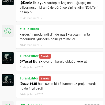
@Deniz ile oyun
kardeşim kaç saat uğraştığımı
biliyormusun bi an öyle görünce sinirlendim NOT:Yeni
hesap bu
01 de maio de 2017
Yusuf Burak
kardeşim modu indirdimde nasıl kurucam harita
modunuda yükledim nolur yardımcı ol
18 de maio de 2017
TuranEditor
Banido
@Yusuf Burak
oyunun kurulu olduğu yere at
01 de junho de 2017
TuranEditor
Banido
@azat1635
hani senin bi 15 temmmuz projen vardı
noldu 1 yıl geçti
14 de junho de 2017