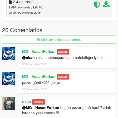
2.4
(current)
2.890 downloads
, 9,64 MB
29 de novembro de 2016
26 Comentários
Exibir 6 comentários anteriores
MG - HasanFurkan
Banido
@okan
valla unutmuşum haaa hatırlattığın iyi oldu
07 de abril de 2017
MG - HasanFurkan
Banido
pazar günü %99 geliyor
07 de abril de 2017
okan
Banido
@MG - HasanFurkan
bugün pazar günü hani ? allah
birdaha yaşatmasın !!!...