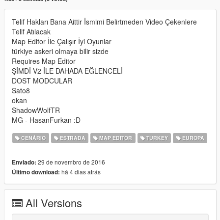
Telif Hakları Bana Aittir İsmimi Belirtmeden Video Çekenlere
Telif Atılacak
Map Editor İle Çalışır İyi Oyunlar
türkiye askeri olmaya bilir sizde
Requires Map Editor
ŞİMDİ V2 İLE DAHADA EĞLENCELİ
DOST MODCULAR
Sato8
okan
ShadowWolfTR
MG - HasanFurkan :D
CENÁRIO
ESTRADA
MAP EDITOR
TURKEY
EUROPA
29 de novembro de 2016
Enviado:
há 4 dias atrás
Último download:
All Versions