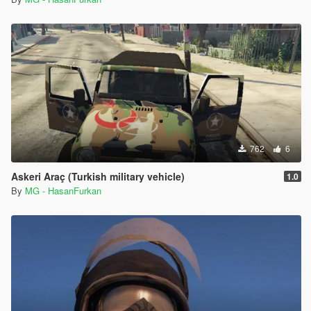
762
6
Askeri Araç (Turkish military vehicle)
1.0
By
MG - HasanFurkan