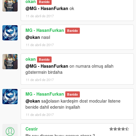
okan
Banido
@MG - HasanFurkan
ok
11 de abril de 2017
MG - HasanFurkan
Banido
@okan
nasıl
11 de abril de 2017
okan
Banido
@MG - HasanFurkan
on numara olmuş allah
göstermsin birdaha
11 de abril de 2017
MG - HasanFurkan
Banido
@okan
sağolasın kardeşim dost modcular listene
benide dahil edersin inşallah
11 de abril de 2017
Cestir
Bir şey diycem bunu nereye atıcaz ?