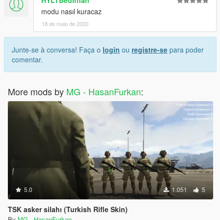
HYLTBedirhan
modu nasıl kuracaz
18 de maio de 2020
Junte-se à conversa! Faça o
login
ou
registre-se
para poder
comentar.
More mods by
MG - HasanFurkan
:
5.0
1.051
5
TSK asker silahı (Turkish Rifle Skin)
By
MG - HasanFurkan