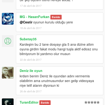
17 de abril de 2017
MG - HasanFurkan
Banido
@Cestir
oyunun kurulu olduğu yere
18 de abril de 2017
Subetay35
Kardeşim bu 2 tane dosyayı gta 5 ana dizine attım
oyuna girdim fakat modu hangi tuşla aktif edicez onu
bilmiyorum bi yardımcı olur musun
22 de abril de 2017
Deniz ile oyun
krdsm benim Deniz ile oyundan adını vermemis
olabilirim ama unutmusumdur sen gelip videoyaya
niye telif atarım diyorsun ki
26 de abril de 2017
TuranEditor
Banido