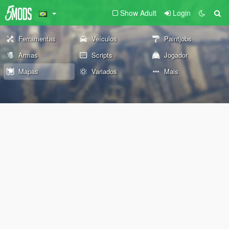
Show Adult
Login
Ferramentas
Veículos
Paintjobs
Armas
Scripts
Jogador
Mapas
Variados
Mais