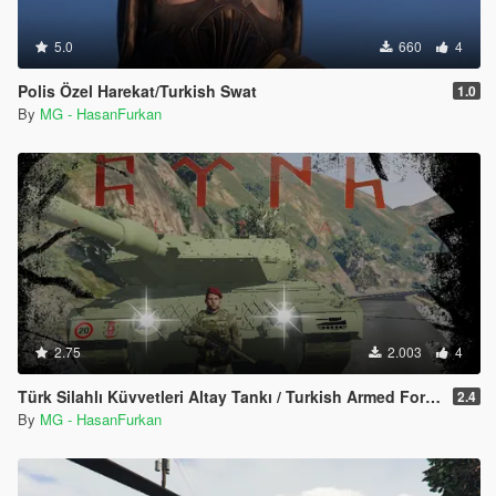
5.0
660
4
Polis Özel Harekat/Turkish Swat
1.0
By
MG - HasanFurkan
2.75
2.003
4
Türk Silahlı Küvvetleri Altay Tankı / Turkish Armed Forces Altay Tank
2.4
By
MG - HasanFurkan