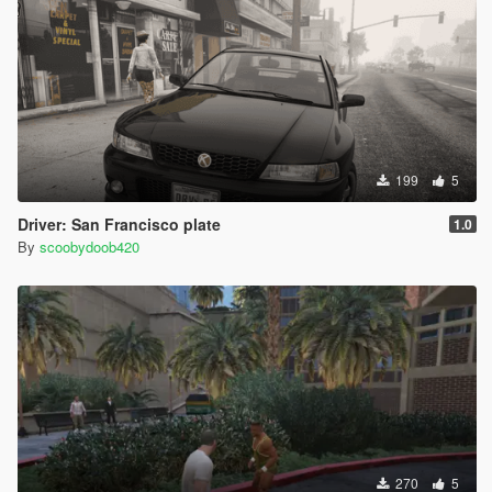
199
5
Driver: San Francisco plate
1.0
By
scoobydoob420
270
5