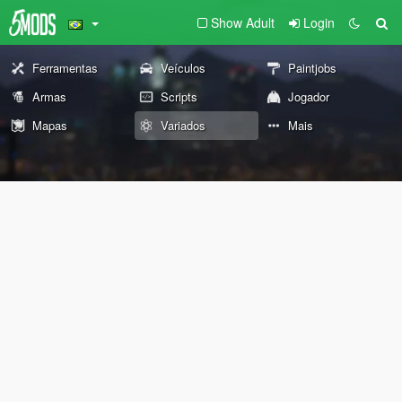
Show Adult
Login
Ferramentas
Veículos
Paintjobs
Armas
Scripts
Jogador
Mapas
Variados
Mais