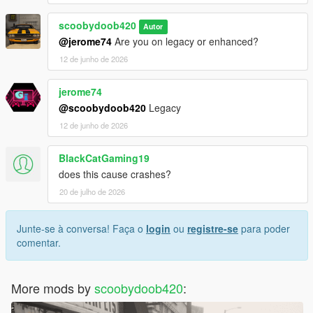
scoobydoob420
Autor
@jerome74
Are you on legacy or enhanced?
12 de junho de 2026
jerome74
@scoobydoob420
Legacy
12 de junho de 2026
BlackCatGaming19
does this cause crashes?
20 de julho de 2026
Junte-se à conversa! Faça o
login
ou
registre-se
para poder
comentar.
More mods by
scoobydoob420
: