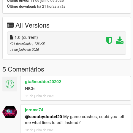
11 de junho de 2026
Último envio:
há 21 horas atrás
Último download:
All Versions
1.0
(current)
401 downloads
, 126 KB
11 de junho de 2026
5 Comentários
gta5modder20202
NICE
11 de junho de 2026
jerome74
@scoobydoob420
My game crashes, could you tell
me what lines to edit instead?
12 de junho de 2026