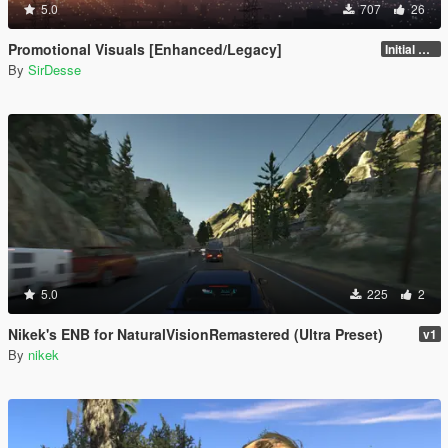
5.0
707
26
Promotional Visuals [Enhanced/Legacy]
Initial Release
By
SirDesse
5.0
225
2
Nikek's ENB for NaturalVisionRemastered (Ultra Preset)
v1
By
nikek