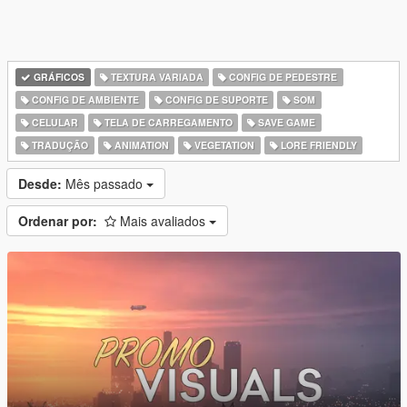
GRÁFICOS
TEXTURA VARIADA
CONFIG DE PEDESTRE
CONFIG DE AMBIENTE
CONFIG DE SUPORTE
SOM
CELULAR
TELA DE CARREGAMENTO
SAVE GAME
TRADUÇÃO
ANIMATION
VEGETATION
LORE FRIENDLY
Desde:
Mês passado
Ordenar por:
Mais avaliados