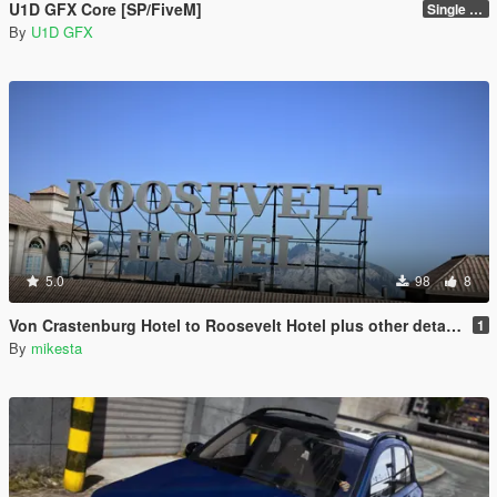
U1D GFX Core [SP/FiveM]
Single Player 1.0.0
By
U1D GFX
5.0
98
8
Von Crastenburg Hotel to Roosevelt Hotel plus other details
1
By
mikesta