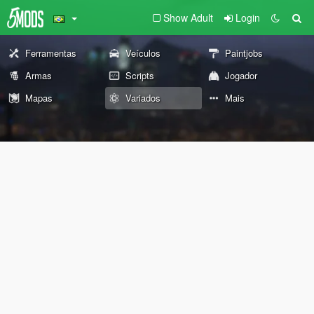
Show Adult
Login
Ferramentas
Veículos
Paintjobs
Armas
Scripts
Jogador
Mapas
Variados
Mais