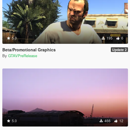
5.0
195
6
Beta/Promotional Graphics
Update 2
By
GTAVPreRelease
5.0
466
12