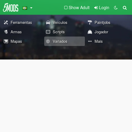
Show Adult
Login
Ferramentas
Veículos
Paintjobs
Armas
Scripts
Jogador
Mapas
Variados
Mais