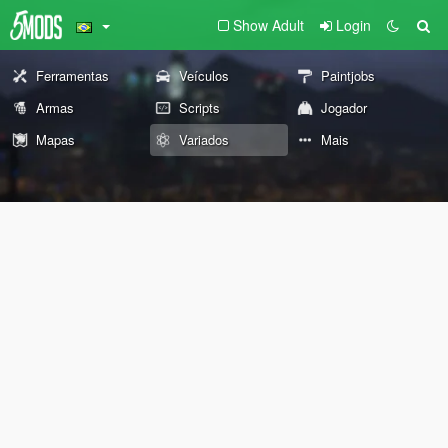
Show Adult
Login
Ferramentas
Veículos
Paintjobs
Armas
Scripts
Jogador
Mapas
Variados
Mais