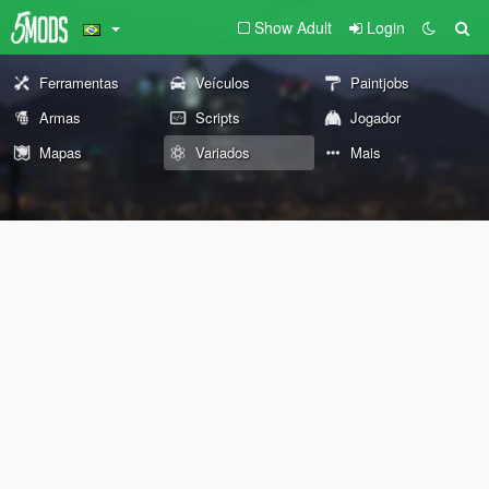
Show Adult
Login
Ferramentas
Veículos
Paintjobs
Armas
Scripts
Jogador
Mapas
Variados
Mais