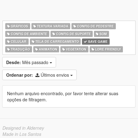
GRÁFICOS
TEXTURA VARIADA
CONFIG DE PEDESTRE
CONFIG DE AMBIENTE
CONFIG DE SUPORTE
SOM
CELULAR
TELA DE CARREGAMENTO
SAVE GAME
TRADUÇÃO
ANIMATION
VEGETATION
LORE FRIENDLY
Desde:
Mês passado
Ordenar por:
Últimos envios
Nenhum arquivo encontrado, por favor tente alterar suas
opções de filtragem.
Designed in Alderney
Made in Los Santos