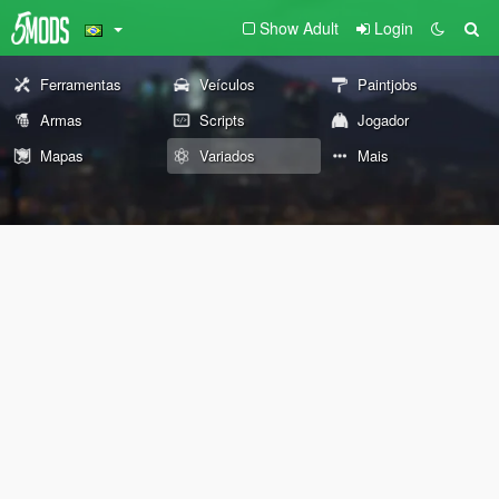
Show Adult
Login
Ferramentas
Veículos
Paintjobs
Armas
Scripts
Jogador
Mapas
Variados
Mais