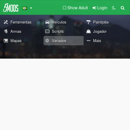
Show Adult
Login
Ferramentas
Veículos
Paintjobs
Armas
Scripts
Jogador
Mapas
Variados
Mais