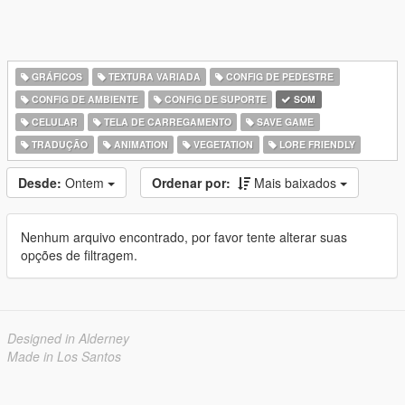
GRÁFICOS
TEXTURA VARIADA
CONFIG DE PEDESTRE
CONFIG DE AMBIENTE
CONFIG DE SUPORTE
SOM
CELULAR
TELA DE CARREGAMENTO
SAVE GAME
TRADUÇÃO
ANIMATION
VEGETATION
LORE FRIENDLY
Desde:
Ontem
Ordenar por:
Mais baixados
Nenhum arquivo encontrado, por favor tente alterar suas
opções de filtragem.
Designed in Alderney
Made in Los Santos