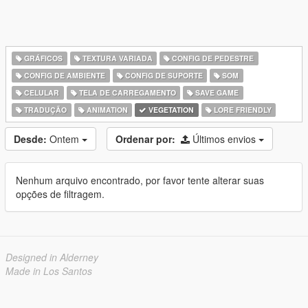
GRÁFICOS
TEXTURA VARIADA
CONFIG DE PEDESTRE
CONFIG DE AMBIENTE
CONFIG DE SUPORTE
SOM
CELULAR
TELA DE CARREGAMENTO
SAVE GAME
TRADUÇÃO
ANIMATION
VEGETATION
LORE FRIENDLY
Desde:
Ontem
Ordenar por:
Últimos envios
Nenhum arquivo encontrado, por favor tente alterar suas
opções de filtragem.
Designed in Alderney
Made in Los Santos