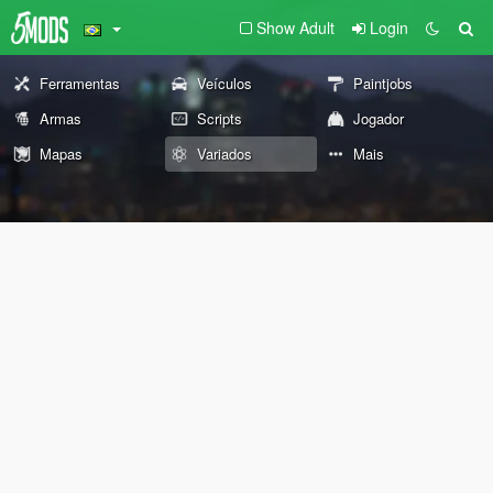
Show Adult
Login
Ferramentas
Veículos
Paintjobs
Armas
Scripts
Jogador
Mapas
Variados
Mais