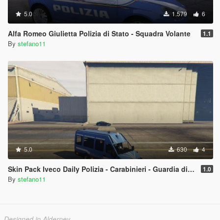
5.0
1.579
6
Alfa Romeo Giulietta Polizia di Stato - Squadra Volante
1.1
By
stefano11
5.0
630
4
Skin Pack Iveco Daily Polizia - Carabinieri - Guardia di Finanza
1.0
By
stefano11
Designed in Alderney