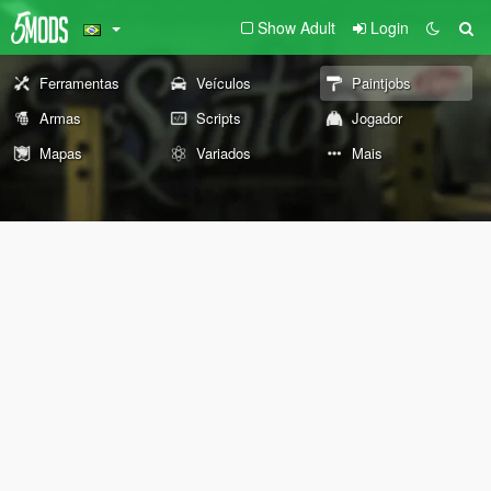
Show Adult
Login
Ferramentas
Veículos
Paintjobs
Armas
Scripts
Jogador
Mapas
Variados
Mais