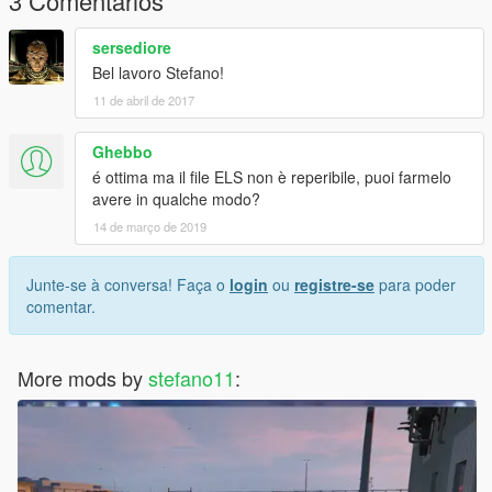
3 Comentários
sersediore
Bel lavoro Stefano!
11 de abril de 2017
Ghebbo
é ottima ma il file ELS non è reperibile, puoi farmelo
avere in qualche modo?
14 de março de 2019
Junte-se à conversa! Faça o
login
ou
registre-se
para poder
comentar.
More mods by
stefano11
: