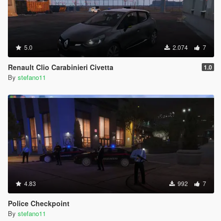
5.0
2.074
7
Renault Clio Carabinieri Civetta
1.0
By
stefano11
4.83
992
7
Police Checkpoint
By
stefano11