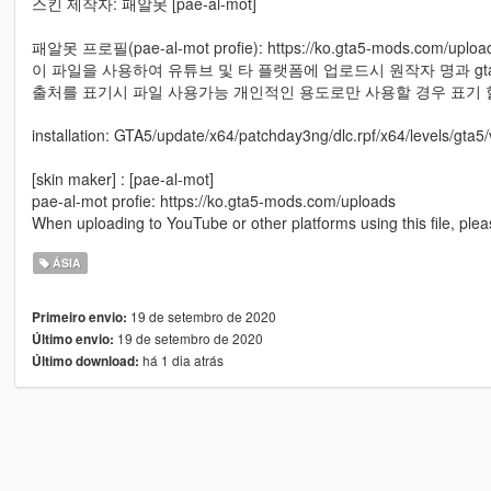
스킨 제작자: 패알못 [pae-al-mot]
패알못 프로필(pae-al-mot profie): https://ko.gta5-mods.com/uploa
이 파일을 사용하여 유튜브 및 타 플랫폼에 업로드시 원작자 명과 gta
출처를 표기시 파일 사용가능 개인적인 용도로만 사용할 경우 표기 할
installation: GTA5/update/x64/patchday3ng/dlc.rpf/x64/levels/gta5/ve
[skin maker] : [pae-al-mot]
pae-al-mot profie: https://ko.gta5-mods.com/uploads
When uploading to YouTube or other platforms using this file, ple
ÁSIA
19 de setembro de 2020
Primeiro envio:
19 de setembro de 2020
Último envio:
há 1 dia atrás
Último download: