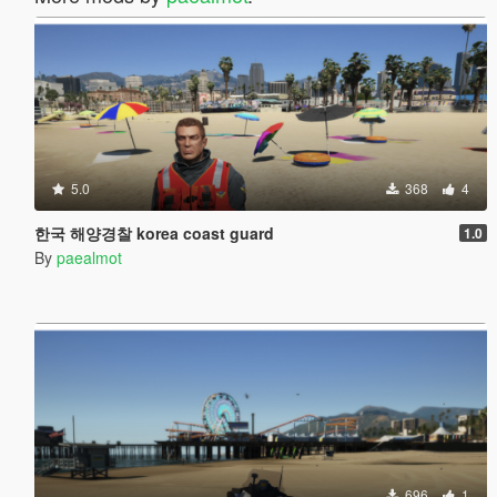
5.0
368
4
한국 해양경찰 korea coast guard
1.0
By
paealmot
696
1