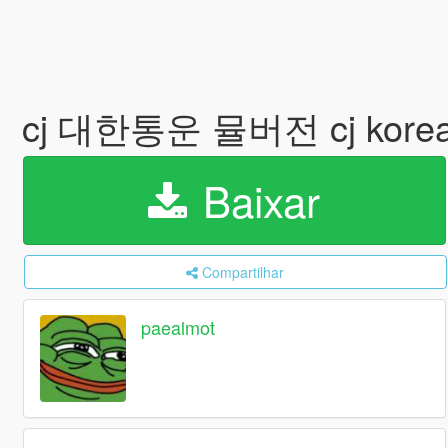
cj 대한통운 뮬버전 cj korea 
Baixar
Compartilhar
paealmot