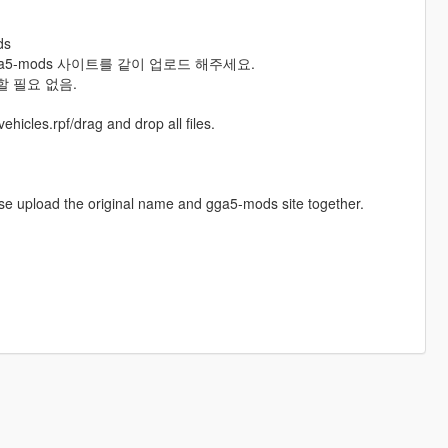
ds
5-mods 사이트를 같이 업로드 해주세요.
 필요 없음.
hicles.rpf/drag and drop all files.
ase upload the original name and gga5-mods site together.