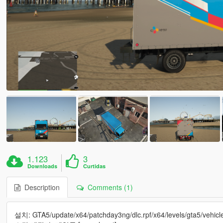
1.123
3
Downloads
Curtidas
Description
Comments (1)
설치: GTA5/update/x64/patchday3ng/dlc.rpf/x64/levels/gta5/veh