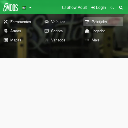
Show Adult
Login
Ferramentas
Veículos
Paintjobs
Armas
Scripts
Jogador
Mapas
Variados
Mais