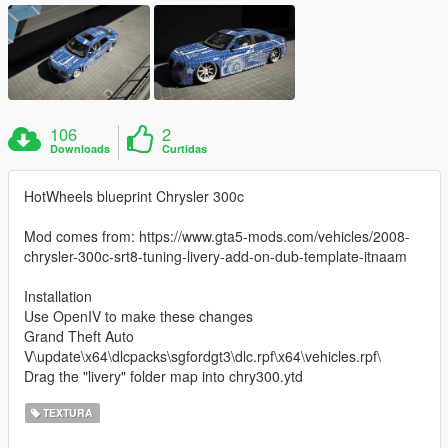
106
2
Downloads
Curtidas
HotWheels blueprint Chrysler 300c
Mod comes from: https://www.gta5-mods.com/vehicles/2008-
chrysler-300c-srt8-tuning-livery-add-on-dub-template-itnaam
Installation
Use OpenIV to make these changes
Grand Theft Auto
V\update\x64\dlcpacks\sgfordgt3\dlc.rpf\x64\vehicles.rpf\
Drag the "livery" folder map into chry300.ytd
TEXTURA