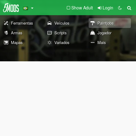
Show Adult
Login
Ferramentas
Veículos
Paintjobs
Armas
Scripts
Jogador
Mapas
Variados
Mais