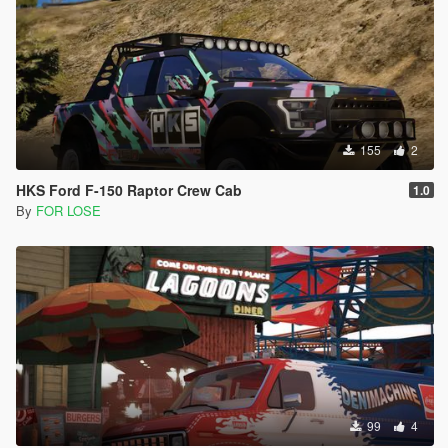
155
2
HKS Ford F-150 Raptor Crew Cab
1.0
By
FOR LOSE
99
4