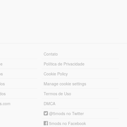
Contato
ue
Política de Privacidade
os
Cookie Policy
dos
Manage cookie settings
ados
Termos de Uso
ds.com
DMCA
@5mods no Twitter
5mods no Facebook