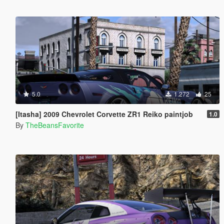
5.0
1.272
25
[Itasha] 2009 Chevrolet Corvette ZR1 Reiko paintjob
1.0
By
TheBeansFavorite