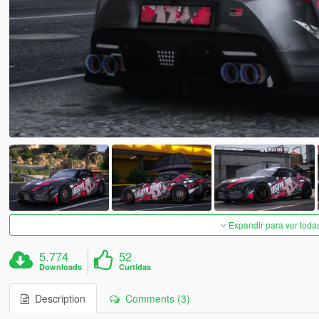
Expandir para ver toda
5.774
52
Downloads
Curtidas
Description
Comments (3)