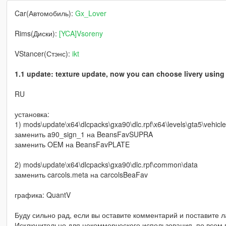
Car(Автомобиль):
Gx_Lover
Rims(Диски):
[YCA]Vsoreny
VStancer(Стэнс):
ikt
1.1 update: texture update, now you can choose livery using
RU
установка:
1) mods\update\x64\dlcpacks\gxa90\dlc.rpf\x64\levels\gta5\vehicle
заменить a90_sign_1 на BeansFavSUPRA
заменить OEM на BeansFavPLATE
2) mods\update\x64\dlcpacks\gxa90\dlc.rpf\common\data
заменить carcols.meta на carcolsBeaFav
графика: QuantV
Буду сильно рад, если вы оставите комментарий и поставите л
Исключительно для некоммерческого использования, по всем в