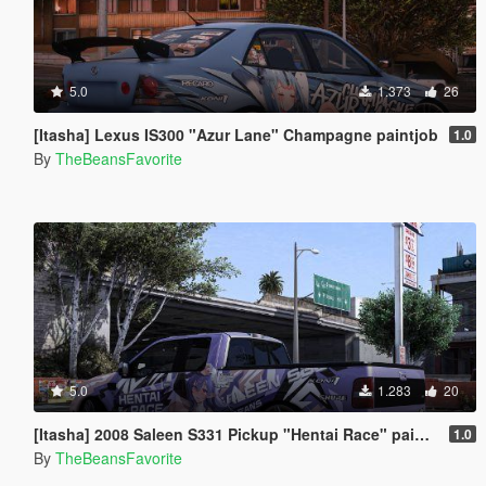
5.0
1.373
26
[Itasha] Lexus IS300 "Azur Lane" Champagne paintjob
1.0
By
TheBeansFavorite
5.0
1.283
20
[Itasha] 2008 Saleen S331 Pickup "Hentai Race" paintjob
1.0
By
TheBeansFavorite