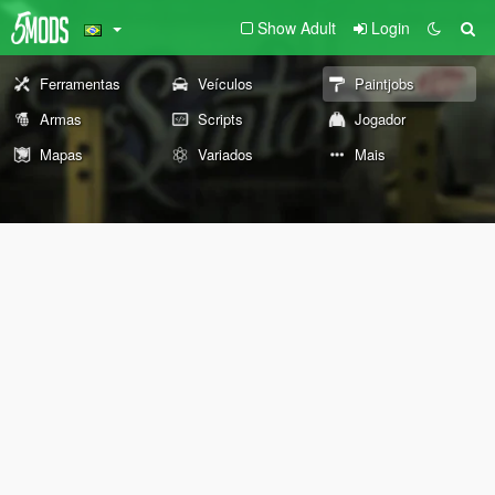
Show Adult
Login
Ferramentas
Veículos
Paintjobs
Armas
Scripts
Jogador
Mapas
Variados
Mais