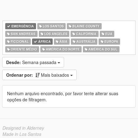
EMERGÊNCIA
LOS SANTOS
BLAINE COUNTY
SAN ANDREAS
LOS ANGELES
CALIFÓRNIA
EUA
FICCIONAL
ÁFRICA
ÁSIA
AUSTRÁLIA
EUROPA
ORIENTE MÉDIO
AMÉRICA DO NORTE
AMÉRICA DO SUL
Desde:
Semana passada
Ordenar por:
Mais baixados
Nenhum arquivo encontrado, por favor tente alterar suas
opções de filtragem.
Designed in Alderney
Made in Los Santos