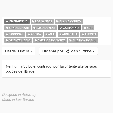
EMERGÊNCIA
LOS SANTOS
BLAINE COUNTY
SAN ANDREAS
LOS ANGELES
CALIFÓRNIA
EUA
FICCIONAL
ÁFRICA
ÁSIA
AUSTRÁLIA
EUROPA
ORIENTE MÉDIO
AMÉRICA DO NORTE
AMÉRICA DO SUL
Desde:
Ontem
Ordenar por:
Mais curtidos
Nenhum arquivo encontrado, por favor tente alterar suas
opções de filtragem.
Designed in Alderney
Made in Los Santos