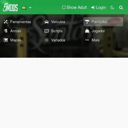
Show Adult
Login
Ferramentas
Veículos
Paintjobs
Armas
Scripts
Jogador
Mapas
Variados
Mais