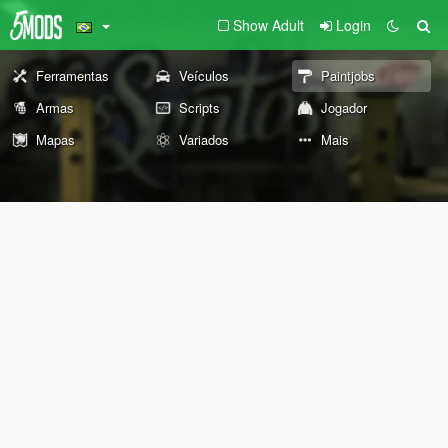
Show Adult
Login
Ferramentas
Veículos
Paintjobs
Armas
Scripts
Jogador
Mapas
Variados
Mais