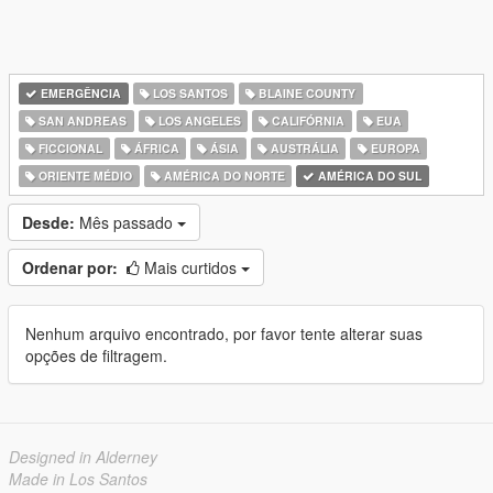
EMERGÊNCIA
LOS SANTOS
BLAINE COUNTY
SAN ANDREAS
LOS ANGELES
CALIFÓRNIA
EUA
FICCIONAL
ÁFRICA
ÁSIA
AUSTRÁLIA
EUROPA
ORIENTE MÉDIO
AMÉRICA DO NORTE
AMÉRICA DO SUL
Desde:
Mês passado
Ordenar por:
Mais curtidos
Nenhum arquivo encontrado, por favor tente alterar suas
opções de filtragem.
Designed in Alderney
Made in Los Santos