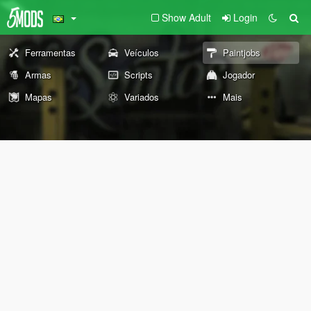
Show Adult
Login
Ferramentas
Veículos
Paintjobs
Armas
Scripts
Jogador
Mapas
Variados
Mais