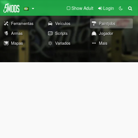
Show Adult
Login
Ferramentas
Veículos
Paintjobs
Armas
Scripts
Jogador
Mapas
Variados
Mais