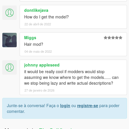
dontlikejava
How do I get the model?
22 de abril de 2022
Miggs
Hair mod?
04 de maio de 2022
johnny appleseed
it would be really cool if modders would stop
assuming we know where to get the models...... can
we stop being lazy and write actual descriptions?
27 de janeiro de 2026
Junte-se à conversa! Faça o
login
ou
registre-se
para poder
comentar.