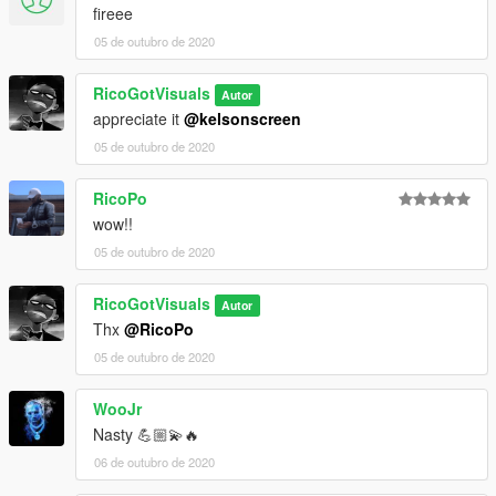
fireee
05 de outubro de 2020
RicoGotVisuals
Autor
appreciate it
@kelsonscreen
05 de outubro de 2020
RicoPo
wow!!
05 de outubro de 2020
RicoGotVisuals
Autor
Thx
@RicoPo
05 de outubro de 2020
WooJr
Nasty 💪🏼💫🔥
06 de outubro de 2020