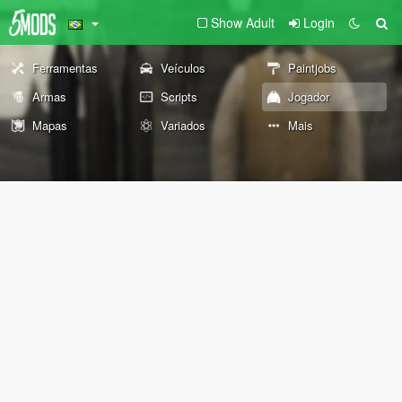
Show Adult
Login
Ferramentas
Veículos
Paintjobs
Armas
Scripts
Jogador
Mapas
Variados
Mais