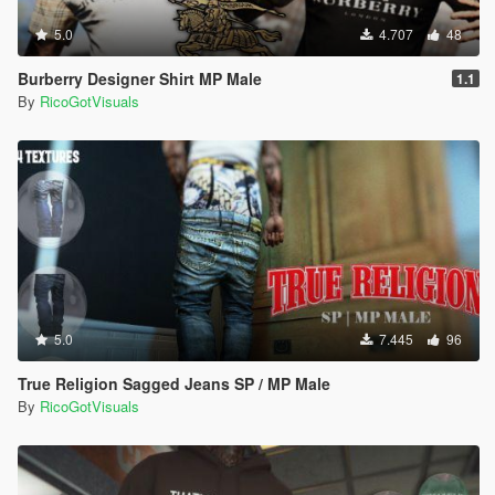
5.0
4.707
48
Burberry Designer Shirt MP Male
1.1
By
RicoGotVisuals
5.0
7.445
96
True Religion Sagged Jeans SP / MP Male
By
RicoGotVisuals