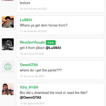
texture
20 de fevereiro de 2021
Lulllkhi
Where ya get dem forces from?
21 de fevereiro de 2021
RicoGotVisuals
Autor
get it from jdixon
@Lulllkhi
06 de março de 2021
OwenGTA5
where do i get the pants???
31 de março de 2021
V3ry_H1GH
Bro did u download the mod or read the title?
@OwenGTA5
16 de agosto de 2021