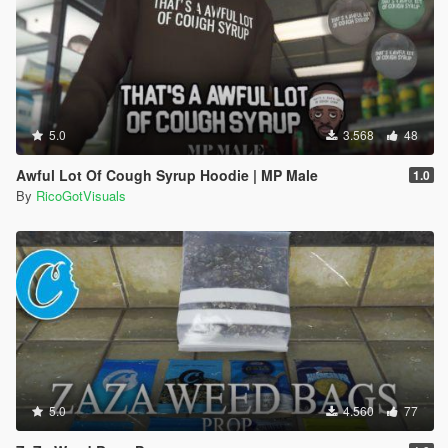
5.0
3.568
48
Awful Lot Of Cough Syrup Hoodie | MP Male
1.0
By
RicoGotVisuals
5.0
4.560
77