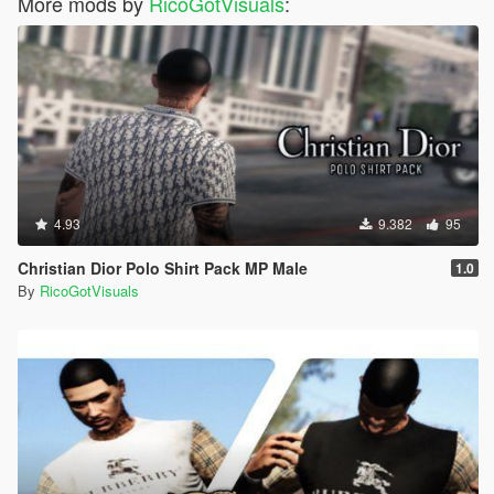
More mods by
RicoGotVisuals
:
4.93
9.382
95
Christian Dior Polo Shirt Pack MP Male
1.0
By
RicoGotVisuals