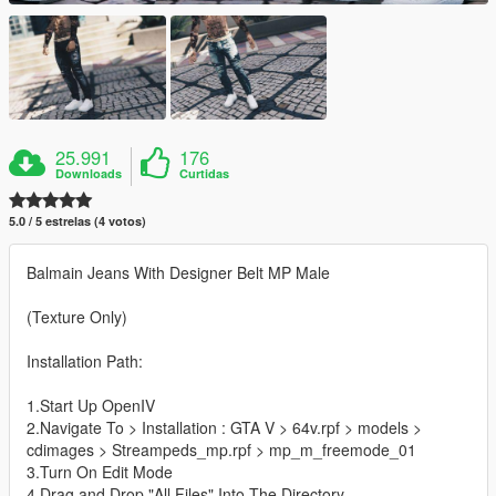
25.991
176
Downloads
Curtidas
5.0 / 5 estrelas (4 votos)
Balmain Jeans With Designer Belt MP Male
(Texture Only)
Installation Path:
1.Start Up OpenIV
2.Navigate To > Installation : GTA V > 64v.rpf > models >
cdimages > Streampeds_mp.rpf > mp_m_freemode_01
3.Turn On Edit Mode
4.Drag and Drop "All Files" Into The Directory