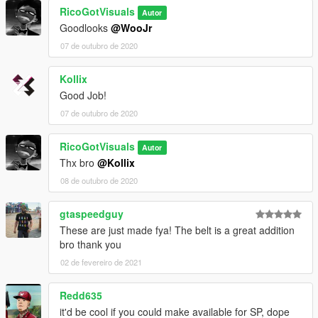
RicoGotVisuals
Autor
Goodlooks
@WooJr
07 de outubro de 2020
Kollix
Good Job!
07 de outubro de 2020
RicoGotVisuals
Autor
Thx bro
@Kollix
08 de outubro de 2020
gtaspeedguy
These are just made fya! The belt is a great addition
bro thank you
02 de fevereiro de 2021
Redd635
it'd be cool if you could make available for SP, dope