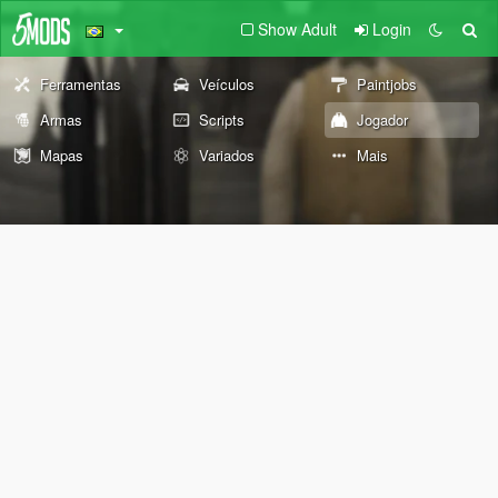
Show Adult
Login
Ferramentas
Veículos
Paintjobs
Armas
Scripts
Jogador
Mapas
Variados
Mais