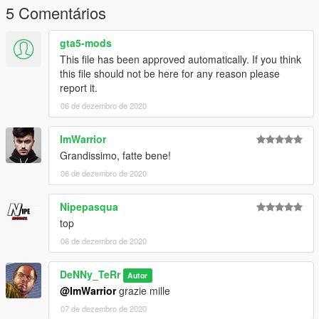
---------------------------------------------------------
5 Comentários
"Per novita su nuove skin entra nel mio discord!"
gta5-mods
https://discord.com/invite/RfmEvVf
This file has been approved automatically. If you think
this file should not be here for any reason please
report it.
06 de dezembro de 2020
ImWarrior
Grandissimo, fatte bene!
06 de dezembro de 2020
Nipepasqua
top
06 de dezembro de 2020
DeNNy_TeRr
Autor
@ImWarrior
grazie mille
07 de dezembro de 2020