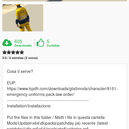
605
5
Downloads
Curtidas
5.0 / 5 estrelas (2 votos)
Cosa ti serve?
EUP:
https://www.lcpdfr.com/downloads/gta5mods/character/8151-
emergency-uniforms-pack-law-order/
---------------------------------------------------------
Installation/Installazione:
Put the files in this folder / Metti i file in questa cartella:
Mods\Update\x64\dlcpacks\patchday più recente (latest
patchday)\dlc.rpf\x64\levels\gta5\vehicles.rpf\