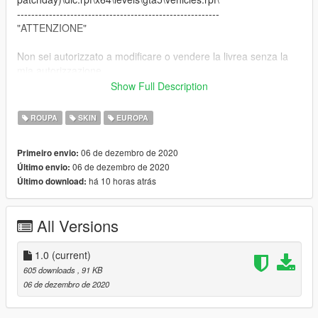
---------------------------------------------------------
"ATTENZIONE"
Non sei autorizzato a modificare o vendere la livrea senza la
mia autorizzazione,
per informazioni scrivimi in privato
Show Full Description
---------------------------------------------------------
"WARNING"
ROUPA
SKIN
EUROPA
you are not allowed to modify or sell my liveries without my
06 de dezembro de 2020
Primeiro envio:
authorization.
06 de dezembro de 2020
Último envio:
For info write me in private
há 10 horas atrás
Último download:
---------------------------------------------------------
[ITA]
All Versions
Se apprezzi i miei lavori passa dal mio canale Instagram e
lasciami un follow, grazie!!
1.0
(current)
[ENG]
605 downloads
, 91 KB
06 de dezembro de 2020
If you appreciate my works go on my Instagram channel and
leave me a follow, thanks !!