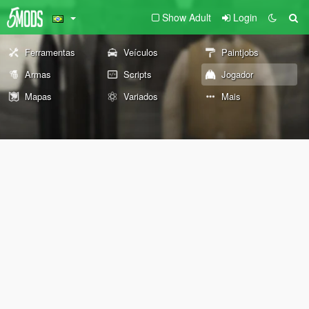
Show Adult
Login
Ferramentas
Veículos
Paintjobs
Armas
Scripts
Jogador
Mapas
Variados
Mais