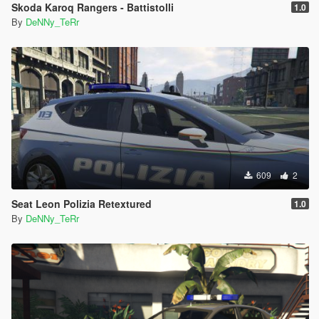
Skoda Karoq Rangers - Battistolli
1.0
By
DeNNy_TeRr
609
2
Seat Leon Polizia Retextured
1.0
By
DeNNy_TeRr