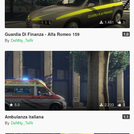
1.481
1
Guardia Di Finanza - Alfa Romeo 159
1.0
By
DeNNy_TeRr
5.0
2.233
3
Ambulanza italiana
1.1
By
DeNNy_TeRr