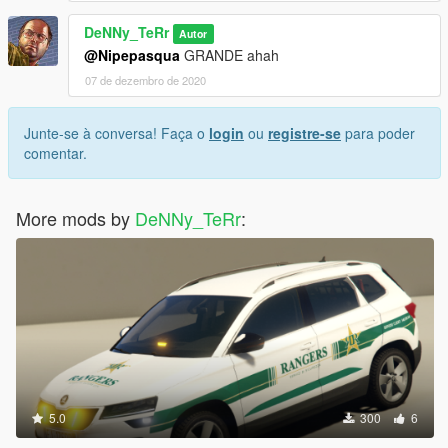
DeNNy_TeRr
Autor
@Nipepasqua
GRANDE ahah
07 de dezembro de 2020
Junte-se à conversa! Faça o
login
ou
registre-se
para poder
comentar.
More mods by
DeNNy_TeRr
:
5.0
300
6