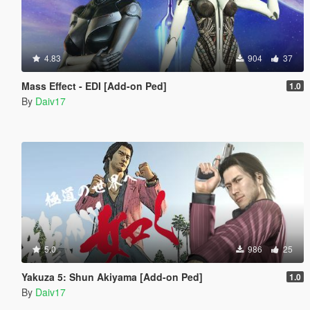
4.83
904
37
Mass Effect - EDI [Add-on Ped]
1.0
By
Daiv17
5.0
986
25
Yakuza 5: Shun Akiyama [Add-on Ped]
1.0
By
Daiv17