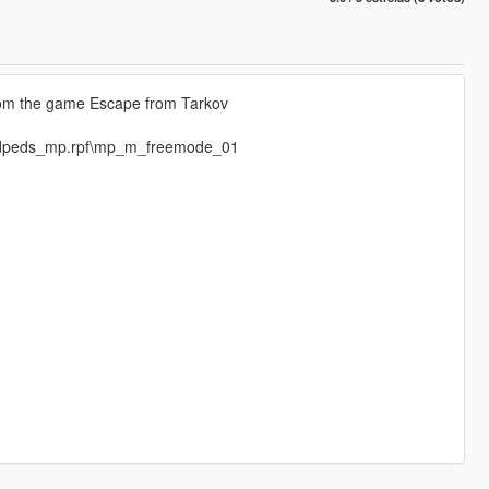
om the game Escape from Tarkov
eamedpeds_mp.rpf\mp_m_freemode_01