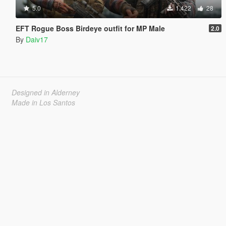
5.0
1.422
28
EFT Rogue Boss Birdeye outfit for MP Male
2.0
By
Daiv17
Designed in Alderney
Made in Los Santos