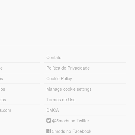
Contato
ue
Política de Privacidade
os
Cookie Policy
dos
Manage cookie settings
ados
Termos de Uso
ds.com
DMCA
@5mods no Twitter
5mods no Facebook