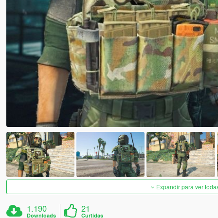
Expandir para ver toda
1.190
21
Downloads
Curtidas