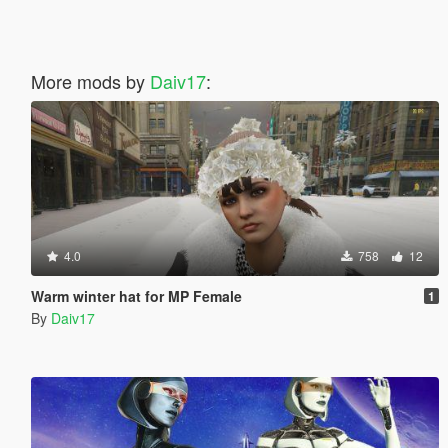
More mods by
Daiv17
:
4.0
758
12
Warm winter hat for MP Female
1
By
Daiv17