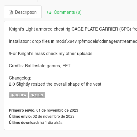
Description
Comments (8)
Knight's Light armored chest rig CAGE PLATE CARRIER (CPC) fr
Installation: drop files in mods\x64v.rpf\models\cdimages\str
!For Knight's mask check my other uploads
Credits: Battlestate games, EFT
Changelog:
2.0 Slightly resized the overall shape of the vest
ROUPA
SKIN
01 de novembro de 2023
Primeiro envio:
02 de novembro de 2023
Último envio:
há 1 dia atrás
Último download: