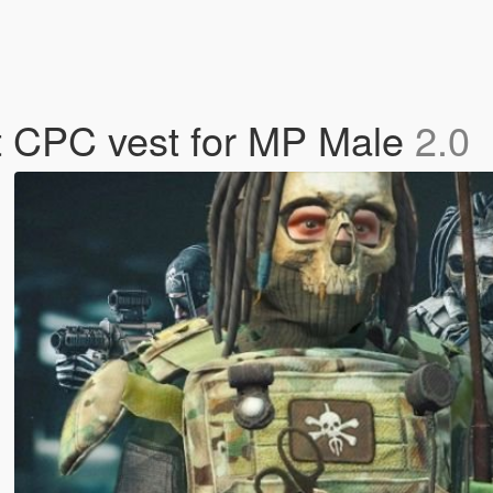
t CPC vest for MP Male
2.0