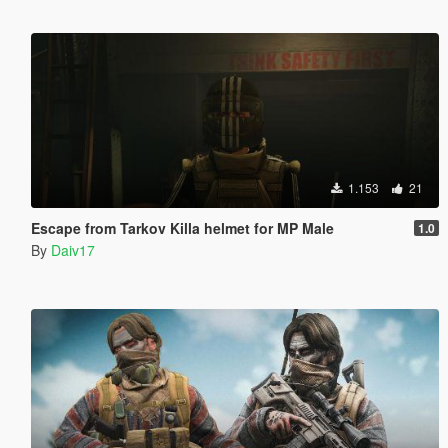
1.153
21
Escape from Tarkov Killa helmet for MP Male
1.0
By
Daiv17