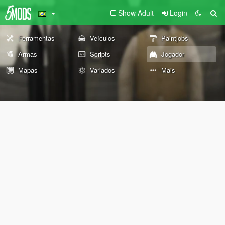
Show Adult
Login
Ferramentas
Veículos
Paintjobs
Armas
Scripts
Jogador
Mapas
Variados
Mais