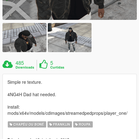
485
5
Downloads
Curtidas
Simple re texture.
4NG4H Dad hat needed.
install:
mods/x64v/models/cdimages/streamedpedprops/player_one/
CHAPÉU OU BONÉ
FRANKLIN
ROUPA