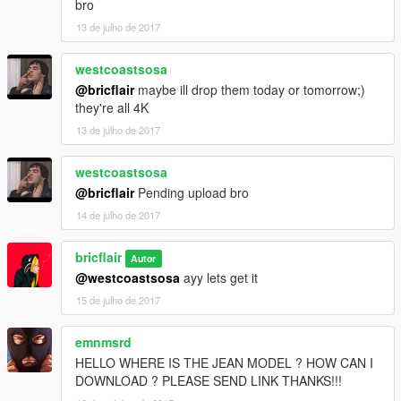
bro
13 de julho de 2017
westcoastsosa
@bricflair
maybe ill drop them today or tomorrow;)
they're all 4K
13 de julho de 2017
westcoastsosa
@bricflair
Pending upload bro
14 de julho de 2017
bricflair
Autor
@westcoastsosa
ayy lets get it
15 de julho de 2017
emnmsrd
HELLO WHERE IS THE JEAN MODEL ? HOW CAN I
DOWNLOAD ? PLEASE SEND LINK THANKS!!!