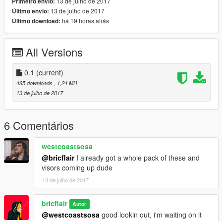
13 de julho de 2017
Primeiro envio:
13 de julho de 2017
Último envio:
há 19 horas atrás
Último download:
All Versions
0.1
(current)
485 downloads
, 1,24 MB
13 de julho de 2017
6 Comentários
westcoastsosa
@bricflair
I already got a whole pack of these and
visors coming up dude
13 de julho de 2017
bricflair
Autor
@westcoastsosa
good lookin out, i'm waiting on it