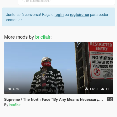
12 de outubro de 2017
Junte-se à conversa! Faça o
login
ou
registre-se
para poder
comentar.
More mods by
bricflair
:
4.75
1.619
11
Supreme / The North Face "By Any Means Necessary." Hooded Jacket pack
1.0
By
bricflair