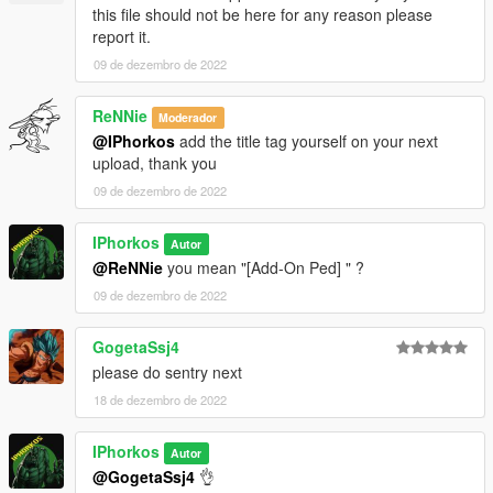
this file should not be here for any reason please
report it.
09 de dezembro de 2022
ReNNie
Moderador
@IPhorkos
add the title tag yourself on your next
upload, thank you
09 de dezembro de 2022
IPhorkos
Autor
@ReNNie
you mean "[Add-On Ped] " ?
09 de dezembro de 2022
GogetaSsj4
please do sentry next
18 de dezembro de 2022
IPhorkos
Autor
@GogetaSsj4
👌