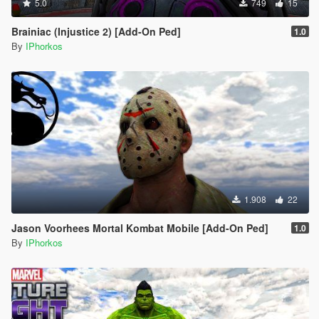
5.0
749
15
Brainiac (Injustice 2) [Add-On Ped]
1.0
By
IPhorkos
1.908
22
Jason Voorhees Mortal Kombat Mobile [Add-On Ped]
1.0
By
IPhorkos