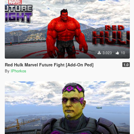
3.023
10
Red Hulk Marvel Future Fight [Add-On Ped]
1.0
By
IPhorkos