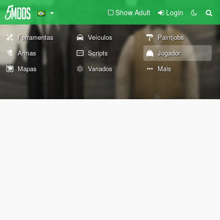
Show Adult
Login
Ferramentas
Veículos
Paintjobs
Armas
Scripts
Jogador
Mapas
Variados
Mais