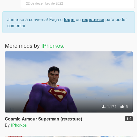
22 de dezembro de 2022
Junte-se à conversa! Faça o
login
ou
registre-se
para poder
comentar.
More mods by
IPhorkos
:
1.174
6
Cosmic Armour Superman (retexture)
1.2
By
IPhorkos