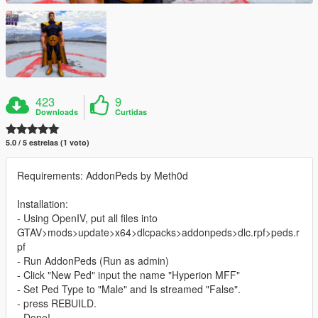
423
9
Downloads
Curtidas
5.0 / 5 estrelas (1 voto)
Requirements: AddonPeds by Meth0d
Installation:
- Using OpenIV, put all files into
GTAV>mods>update>x64>dlcpacks>addonpeds>dlc.rpf>peds.r
pf
- Run AddonPeds (Run as admin)
- Click "New Ped" input the name "Hyperion MFF"
- Set Ped Type to "Male" and Is streamed "False".
- press REBUILD.
- Done!