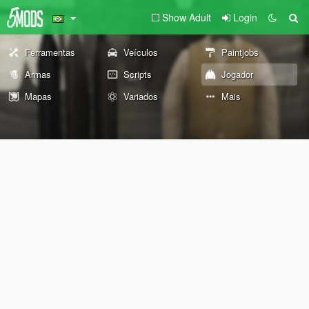
Show Adult
Login
Ferramentas
Veículos
Paintjobs
Armas
Scripts
Jogador
Mapas
Variados
Mais