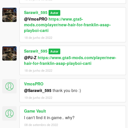
Sarawit_595
Autor
@VmosPRO
https://www.gta5-
mods.com/player/new-hair-for-franklin-asap-
playboi-carti
18 de junho de 2022
Sarawit_595
Autor
@PJ-Z
https://www.gta5-mods.com/player/new-
hair-for-franklin-asap-playboi-carti
18 de junho de 2022
VmosPRO
@Sarawit_595
thank you bro :)
19 de junho de 2022
Game Vault
I can't find it in-game.. why?
08 de setembro de 2022