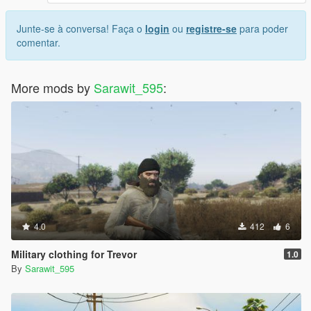
Junte-se à conversa! Faça o
login
ou
registre-se
para poder
comentar.
More mods by
Sarawit_595
:
4.0
412
6
Military clothing for Trevor
1.0
By
Sarawit_595