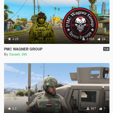
4.29
2.353
24
PMC WAGNER GROUP
1.0
By
Sarawit_595
5.0
867
7