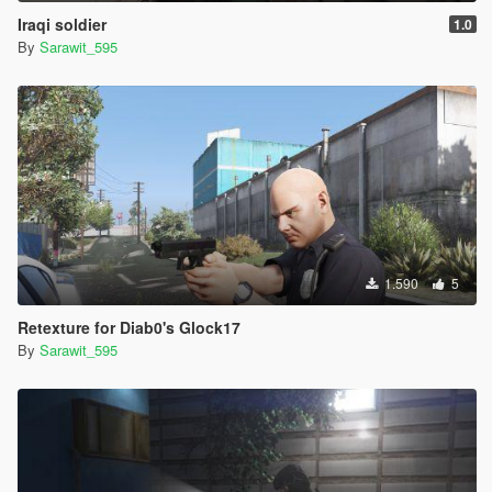
Iraqi soldier
1.0
By
Sarawit_595
1.590
5
Retexture for Diab0's Glock17
By
Sarawit_595