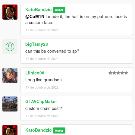
KatoBandzio
Autor
@CoM1N
I made it, the hair is on my patreon. face is
a custom face.
17 de outubro de 2022
bigTasty23
can this be converted to sp?
17 de outubro de 2022
Lilnico08
Long live grandson
17 de outubro de 2022
GTAVClipMaker
custom chain cost?
17 de outubro de 2022
KatoBandzio
Autor