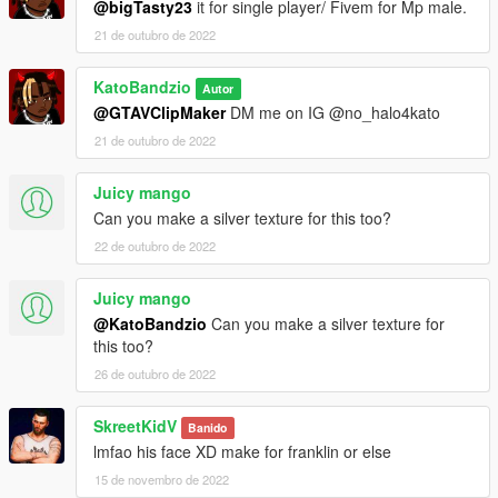
@bigTasty23
it for single player/ Fivem for Mp male.
21 de outubro de 2022
KatoBandzio
Autor
@GTAVClipMaker
DM me on IG @no_halo4kato
21 de outubro de 2022
Juicy mango
Can you make a silver texture for this too?
22 de outubro de 2022
Juicy mango
@KatoBandzio
Can you make a silver texture for
this too?
26 de outubro de 2022
SkreetKidV
Banido
lmfao his face XD make for franklin or else
15 de novembro de 2022