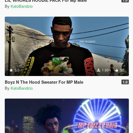
LIL WHORES HOODIE PACK For Mp Male
1.0
By
KatoBandzio
5.0
1.906
30
Boyz N The Hood Sweater For MP Male
1.0
By
KatoBandzio