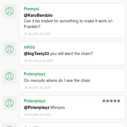
Premysl
@KatoBandzio
Can it be traded for something to make it work on
Franklin?
31 de julho de 2023
x902y
@bigTasty23
you still want the chain?
31 de março de 2024
Polarrplayz
On menudo where do I see the chain
24 de julho de 2024
Polarrplayz
@Polarrplayz
Menyoo
24 de julho de 2024