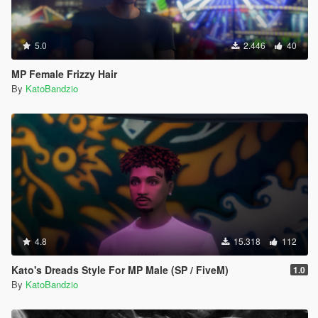
5.0
2.446
40
MP Female Frizzy Hair
By
KatoBandzio
4.8
15.318
112
Kato's Dreads Style For MP Male (SP / FiveM)
1.0
By
KatoBandzio