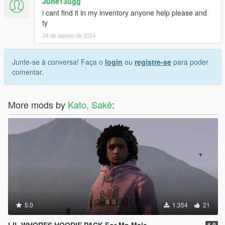
June13ugg
i cant find it in my inventory anyone help please and
ty
24 de agosto de 2024
Junte-se à conversa! Faça o
login
ou
registre-se
para poder
comentar.
More mods by
Kato, Sakë
:
5.0
1.354
21