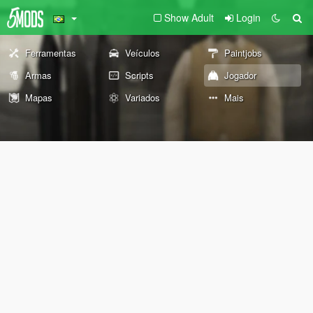
Show Adult
Login
Ferramentas
Veículos
Paintjobs
Armas
Scripts
Jogador
Mapas
Variados
Mais