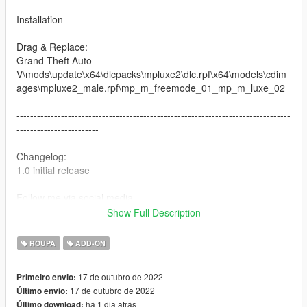
Installation
Drag & Replace:
Grand Theft Auto
V\mods\update\x64\dlcpacks\mpluxe2\dlc.rpf\x64\models\cdim
ages\mpluxe2_male.rpf\mp_m_freemode_01_mp_m_luxe_02
--------------------------------------------------------------------------------
------------------------
Changelog:
1.0 initial release
Follow me via social media
Instagram - https://www.instagram.com/no_halo4kato
Show Full Description
Twitter - http://twitter.com/katobando1
Twitch - https://twitch.tv/almightykato
ROUPA
ADD-ON
17 de outubro de 2022
Primeiro envio:
17 de outubro de 2022
Último envio:
há 1 dia atrás
Último download: