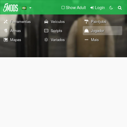
Show Adult
Login
Ferramentas
Veículos
Paintjobs
Armas
Scripts
Jogador
Mapas
Variados
Mais