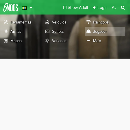
Show Adult
Login
Ferramentas
Veículos
Paintjobs
Armas
Scripts
Jogador
Mapas
Variados
Mais