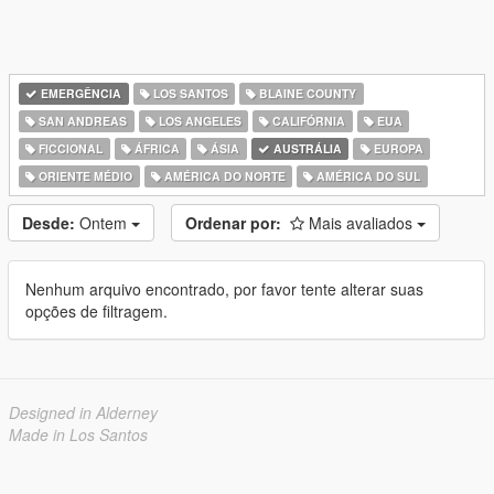
EMERGÊNCIA
LOS SANTOS
BLAINE COUNTY
SAN ANDREAS
LOS ANGELES
CALIFÓRNIA
EUA
FICCIONAL
ÁFRICA
ÁSIA
AUSTRÁLIA
EUROPA
ORIENTE MÉDIO
AMÉRICA DO NORTE
AMÉRICA DO SUL
Desde:
Ontem
Ordenar por:
Mais avaliados
Nenhum arquivo encontrado, por favor tente alterar suas
opções de filtragem.
Designed in Alderney
Made in Los Santos