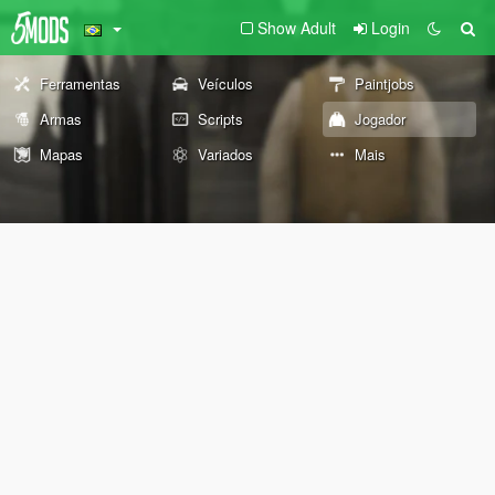
Show Adult
Login
Ferramentas
Veículos
Paintjobs
Armas
Scripts
Jogador
Mapas
Variados
Mais