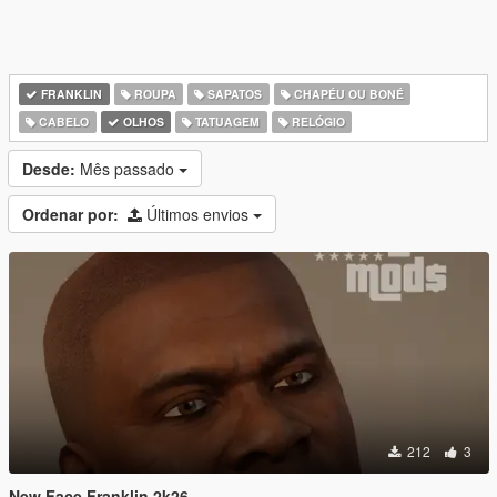
FRANKLIN
ROUPA
SAPATOS
CHAPÉU OU BONÉ
CABELO
OLHOS
TATUAGEM
RELÓGIO
Desde:
Mês passado
Ordenar por:
Últimos envios
212
3
New Face Franklin 2k26