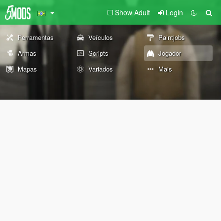
Show Adult
Login
Ferramentas
Veículos
Paintjobs
Armas
Scripts
Jogador
Mapas
Variados
Mais