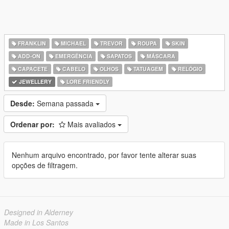
FRANKLIN
MICHAEL
TREVOR
ROUPA
SKIN
ADD-ON
EMERGÊNCIA
SAPATOS
MÁSCARA
CAPACETE
CABELO
OLHOS
TATUAGEM
RELÓGIO
JEWELLERY
LORE FRIENDLY
Desde:
Semana passada
Ordenar por:
Mais avaliados
Nenhum arquivo encontrado, por favor tente alterar suas
opções de filtragem.
Designed in Alderney
Made in Los Santos