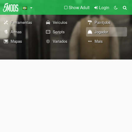
Show Adult
Login
Ferramentas
Veículos
Paintjobs
Armas
Scripts
Jogador
Mapas
Variados
Mais