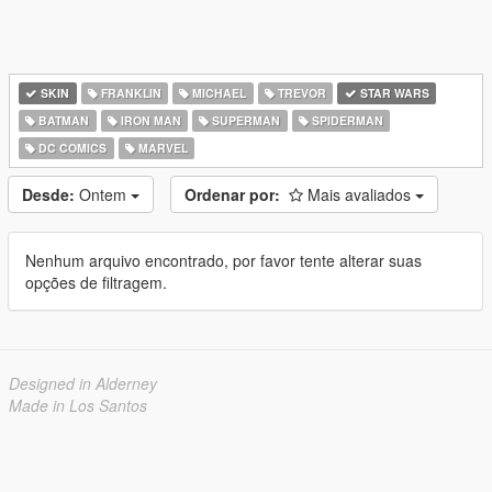
SKIN
FRANKLIN
MICHAEL
TREVOR
STAR WARS
BATMAN
IRON MAN
SUPERMAN
SPIDERMAN
DC COMICS
MARVEL
Desde:
Ontem
Ordenar por:
Mais avaliados
Nenhum arquivo encontrado, por favor tente alterar suas
opções de filtragem.
Designed in Alderney
Made in Los Santos