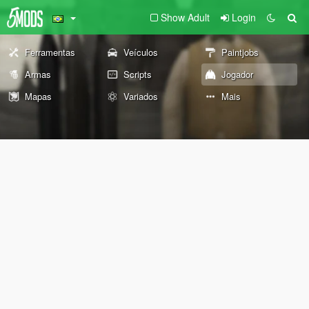
Show Adult
Login
Ferramentas
Veículos
Paintjobs
Armas
Scripts
Jogador
Mapas
Variados
Mais