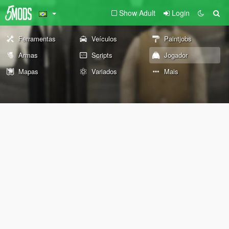
Show Adult
Login
Ferramentas
Veículos
Paintjobs
Armas
Scripts
Jogador
Mapas
Variados
Mais