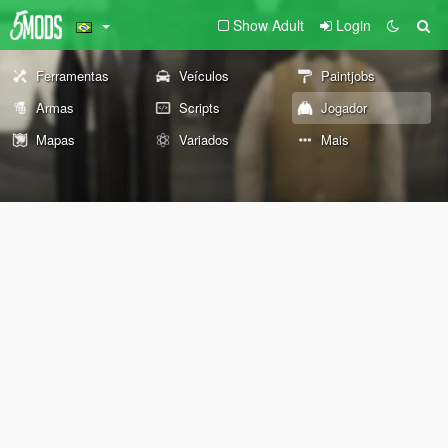
Show Adult
Login
Ferramentas
Veículos
Paintjobs
Armas
Scripts
Jogador
Mapas
Variados
Mais