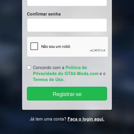
Confirmar senha
Concordo com a
Política de
Privacidade do GTA5-Mods.com
e o
Termos de Uso
.
Já tem uma conta?
Faça o login aqui.