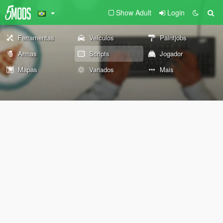
Show Adult
Login
Ferramentas
Veículos
Paintjobs
Armas
Scripts
Jogador
Mapas
Variados
Mais