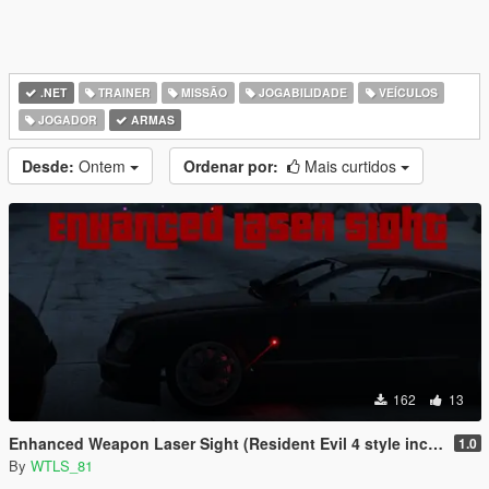
.NET
TRAINER
MISSÃO
JOGABILIDADE
VEÍCULOS
JOGADOR
ARMAS
Desde:
Ontem
Ordenar por:
Mais curtidos
162
13
Enhanced Weapon Laser Sight (Resident Evil 4 style included)
1.0
By
WTLS_81