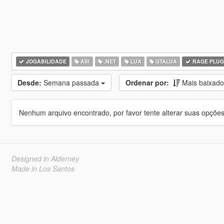
JOGABILIDADE
ASI
.NET
LUA
GTALUA
RAGE PLUG
Desde:
Semana passada
Ordenar por:
Mais baixad
Nenhum arquivo encontrado, por favor tente alterar suas opções 
Designed in Alderney
Made in Los Santos