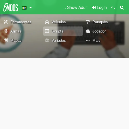
Show Adult
Login
Ferramentas
Veículos
Paintjobs
Armas
Scripts
Jogador
Mapas
Variados
Mais