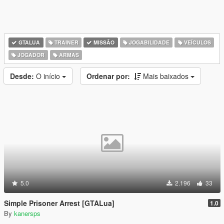
GTALUA
TRAINER
MISSÃO
JOGABILIDADE
VEÍCULOS
JOGADOR
ARMAS
Desde:
O início
Ordenar por:
Mais baixados
5.0
2.196
33
Simple Prisoner Arrest [GTALua]
1.0
By
kanersps