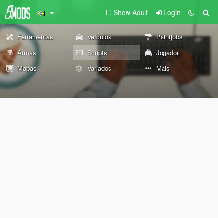
Show Adult
Login
Ferramentas
Veículos
Paintjobs
Armas
Scripts
Jogador
Mapas
Variados
Mais