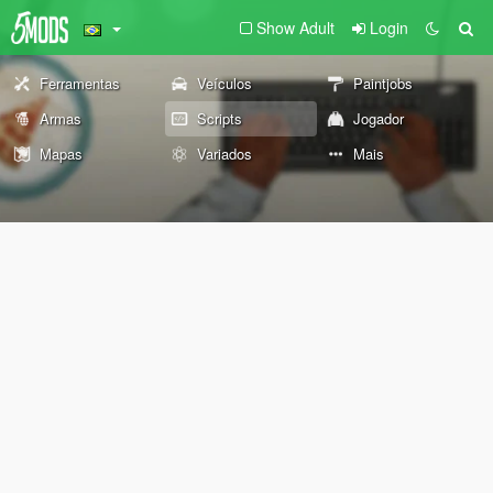
Show Adult
Login
Ferramentas
Veículos
Paintjobs
Armas
Scripts
Jogador
Mapas
Variados
Mais