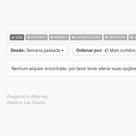
LUA
TRAINER
MISSÃO
JOGABILIDADE
VEÍCULOS
J
Desde:
Semana passada
Ordenar por:
Mais curtido
Nenhum arquivo encontrado, por favor tente alterar suas opções 
Designed in Alderney
Made in Los Santos